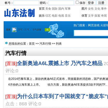
帐号：
密码：
保存
首页
美食
国际
国内
军事
图片
女性
文化
事件
娱乐
综艺
电影
电视
音乐
体育
文学
探索
奇闻
热门搜索：
网页游戏
火箭
您现在的位置：
首页
>>
汽车行情
>> 列表
汽车行情
全新奥迪A6L震撼上市 乃汽车之精品
[置顶]
2
评论:0
在2014巴黎车展上，新款的奥迪A6正式发布，而据最新的消息称，国产的奥迪
4月份的上海车展上上市。 动力方面，新款奥迪A6车系提供3款不同的TF...
为什么日本车到了中国就变了“脆皮车”
[置顶]
点击：868 评论:0