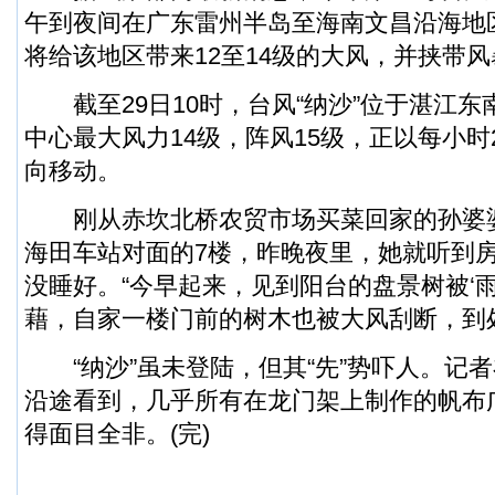
午到夜间在广东雷州半岛至海南文昌沿海地
将给该地区带来12至14级的大风，并挟带
截至29日10时，台风“纳沙”位于湛江东南
中心最大风力14级，阵风15级，正以每小时
向移动。
刚从赤坎北桥农贸市场买菜回家的孙婆
海田车站对面的7楼，昨晚夜里，她就听到
没睡好。“今早起来，见到阳台的盘景树被‘
藉，自家一楼门前的树木也被大风刮断，到
“纳沙”虽未登陆，但其“先”势吓人。记
沿途看到，几乎所有在龙门架上制作的帆布
得面目全非。(完)