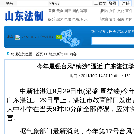
帐号：
密码：
保存
首页
美食
国际
国内
军事
图片
女性
文化
事件
娱乐
综艺
电影
电视
音乐
体育
文学
探索
奇闻
热门搜索：
网页游戏
火箭
您现在的位置：
首页
>>
地方新闻
>> 内容
今年最强台风“纳沙”逼近 广东湛江
时间：2011/10/2 14:37:19 点击：
161
中新社湛江9月29日电(梁盛 周益臻)今年
广东湛江。29日早上，湛江市教育部门发
大中小学在当天9时30分前全部停课，应对“
害。
据气象部门最新消息，今年第17号台风“纳