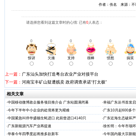
作者：佚名 来源：不
请选择您看到这篇文章时的心情: 已有
0
人表态：
0
0
0
0
0
0
惊讶
欠揍
支持
很棒
愤怒
搞笑
上一篇：
广东汕头加快打造粤台农业产业对接平台
下一篇：
河南宝丰矿山疑遭贱卖 政府调查承诺“打太极”
相关文章
·
中国移动微博政企服务项目推介会 广东站圆满闭幕
·
幸福广东丛书首发启
·
今年下半年中小企业的处境将更为艰难
·
广东10月起600多
·
中国紧急叫停华盛顿生蚝进口 此前曾进口4140只
·
广东近海生态破坏严
·
广东新能源汽车产业再提速
·
徐长明：今年市场环
·
华泰今年四季度起将推多款新车
·
今年国内最大宗新能