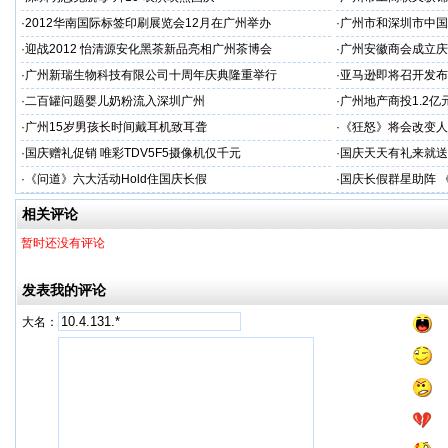
·
2012华南国际标签印刷展览会12月在广州举办
·
广州市和深圳市中国
·
迎战2012 怡清源安化黑茶新品亮相广州茶博会
·
广州安徽商会成立庆
·
广州新瑞生物科技有限公司十周年庆典隆重举行
·
亚马逊即将召开发布会
·
二百罐问题婴儿奶粉流入深圳广州
·
广州地产商投1.2亿
·
广州15岁男孩长时间戴耳机致耳聋
·
《狂怒》将会改变人
·
国庆赠礼促销 唯彩TDV5F5摄像机仅千元
·
国庆天天有礼来就送
·
《问道》六大活动Hold住国庆长假
·
国庆长假群星助阵 
相关评论
暂时还没有评论
发表我的评论
大名：