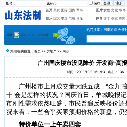
帐号：
密码：
保存
首页
美食
国际
国内
军事
图片
女性
文化
事件
娱乐
综艺
电影
电视
音乐
体育
文学
探索
奇闻
热门搜索：
网页游戏
火箭
您现在的位置：
首页
>>
房地产
>> 内容
广州国庆楼市没见降价 开发商“高报
时间：2011/10/2 16:19:31 点击：
136
广州楼市上月成交量大跌五成，“金九”变成
十”会是怎样的状况？国庆首日，羊城晚报
市刚性需求依然旺盛，市民普遍反映楼价还
况来看，一些合乎买家预期价格的新盘，仍
特价单位一上午卖四套