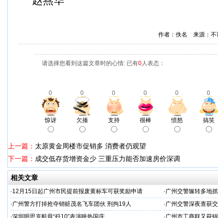
赵燕华
作者：佚名 来源：不
请选择您看到这篇文章时的心情: 已有
0
人表态：
0
0
0
0
0
0
惊讶
欠揍
支持
很棒
愤怒
搞笑
上一篇：
太原黄金周楼市促销多 消费者仍观望
下一篇：
成交低存货增资金少 三重压力能否加速房价深调
相关文章
·
12月15日起广州市民提前报废黄标车可获奖励申请
·
广州交警辗转多地抓
·
广州警方打掉抢夺销赃茂名飞车团伙 刑拘19人
·
广州交警深夜查获交
·
深圳明思克航母“歼10”表演映热国庆
·
广州市工商联又获锦