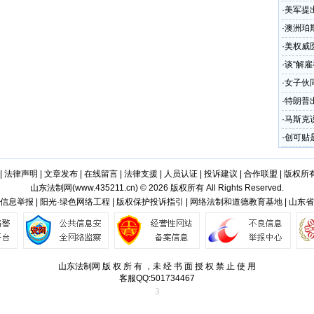
·
美军提
很紧张
·
澳洲珀
·
美权威医
阴
·
谈“解
·
女子伙
·
特朗普出
·
马斯克
路和高
·
创可贴
|
法律声明
|
文章发布
|
在线留言
|
法律支援
|
人员认证
|
投诉建议
|
合作联盟
|
版权所
山东法制网(
www.435211.cn
) © 2026 版权所有 All Rights Reserved.
信息举报 | 阳光·绿色网络工程 | 版权保护投诉指引 | 网络法制和道德教育基地 | 山东
山东法制网 版 权 所 有 ，未 经 书 面 授 权 禁 止 使 用
客服QQ:501734467
3