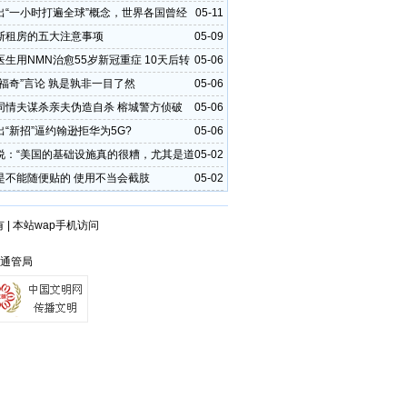
出“一小时打遍全球”概念，世界各国曾经
05-11
斯租房的五大注意事项
05-09
生用NMN治愈55岁新冠重症 10天后转
05-06
雇福奇”言论 孰是孰非一目了然
05-06
同情夫谋杀亲夫伪造自杀 榕城警方侦破
05-06
“新招”逼约翰逊拒华为5G?
05-06
说：“美国的基础设施真的很糟，尤其是道
05-02
速公路
是不能随便贴的 使用不当会截肢
05-02
有
|
本站wap手机访问
省通管局