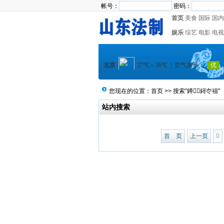
帐号：
密码：
首页
美食
国际
国内
娱乐
综艺
电影
电视
您现在的位置：
首页
>> 搜索"鐏鐞冭禌"
站内搜索
首 页
上一页
0