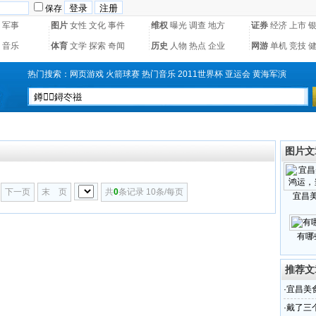
保存
军事
图片
女性
文化
事件
维权
曝光
调查
地方
证券
经济
上市
音乐
体育
文学
探索
奇闻
历史
人物
热点
企业
网游
单机
竞技
热门搜索：
网页游戏
火箭球赛
热门音乐
2011世界杯
亚运会
黄海军演
图片文
下一页
末 页
共
0
条记录 10条/每页
宜昌
有哪
推荐文
·
宜昌美
·
戴了三