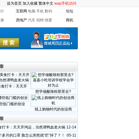
设为首页
加入收藏
繁体中文
wap手机访问
银行
互联网
电脑
手机
数码
论坛
健康
房地产
汽车
招聘
情爱
商机
章
美食打卡：天天开
想学做酸辣粉那里去?
些低门槛的创业
线上购物时代的创业商
章
食打卡：天天开鸿运，当然谭鸭血老火锅
12-14
个多月的口罩 脸怎么突然就“烂”掉了？！
05-11