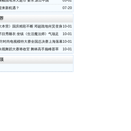
横幅围堵乐天超市 要求'滚出中国'
03-02
迎来新机遇？
07-20
荐
大本营》国庆精彩不断 邓超跪地何炅变身
10-01
节目秀睡衣 坐镇《生活魔法师》气场足
10-01
1东方时尚电视模特大赛全国总决赛上海落幕
10-01
央视舞蹈大赛将收官 舞林高手巅峰荟萃
10-01
顶