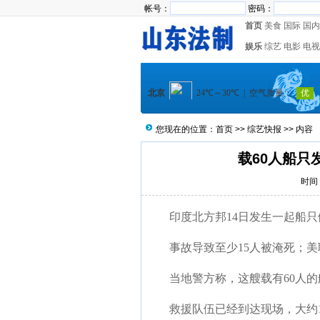
帐号：
密码：
首页
美食
国际
国内
娱乐
综艺
电影
电视
您现在的位置：
首页
>>
综艺快报
>> 内容
载60人船只
时间：
印度北方邦14日发生一起船只
事故导致至少15人被淹死；美
当地警方称，这艘载有60人的
救援队伍已经到达现场，大约