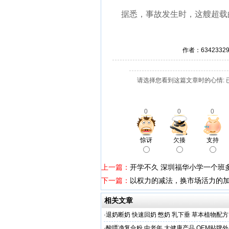
据悉，事故发生时，这艘超载
作者：634233
请选择您看到这篇文章时的心情: 
0
0
0
惊讶
欠揍
支持
上一篇：
开学不久 深圳福华小学一个班
下一篇：
以权力的减法，换市场活力的
相关文章
·
退奶断奶 快速回奶 憋奶 乳下垂 草本植物配方
·
酸嘌净复合粉 中老年 大健康产品 OEM贴牌