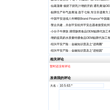
·
仙葛蒲膏 催奶下奶乳汁增奶开奶 通乳膏滋O
家
·
贴牌生产补气血膏滋 选于七味,专注非遗膏方
·
中国平安连续八年蝉联Brand Finance"中
品牌"
·
警企共建，共创平安杭州平安志愿者接受杭州
人才专项培训
·
小分子牛脾肽 调理肠胃食品OEM贴牌代加工
厂家
·
增奶提髙奶水质量特膳食品OEM贴牌代加工
家
·
绍兴平安产险：金融知识普及之“进商圈”
·
绍兴平安产险：金融知识普及之“进校园”
相关评论
暂时还没有评论
发表我的评论
大名：