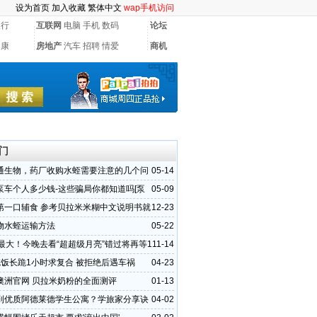
设为首页
加入收藏
繁体中文
wap手机访问
银行
互联网
电脑
手机
数码
论坛
健康
房地产
汽车
招聘
情爱
商机
门
通生物，药厂收购水蛭需要注意的几个问
05-14
泵车个人多少钱-这些骗局你都知道吗[泵
05-09
第一口辅食 参考贝拉米米糊中文说明书就
12-23
物水蛭运输方法
05-22
来最大！今晚去看“超超级月亮”错过将再等1
11-14
吃饭长跪1小时求复合 被拒绝后遇车祸
04-23
澳洲官网 贝拉米奶粉的全面测评
01-13
到优质阿德莱德学生公寓？学旅家分享诀
04-02