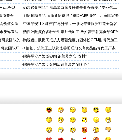
工厂家
EM贴牌代厂
·
奶昔代餐饮品乳清高蛋白膳食纤维奇亚籽燕麦片专业代工
厂家
,资质齐全
·
排便抗糖食品 润肠通便减肥片剂OEM贴牌代工厂家哪家专
业
国最具价值保险
·
中国平安“1.8财神节”再升级，一条龙专业服务打造全新客
户体验
市反诈宣防
·
活性叶酸复合多种维生素片代加工 孕妇营养补充食品OEM
厂家
有研发团队的
·
胸腺蛋白肽提高抵抗力增强免疫力固体粉OEM贴牌代加工
生产厂
有研发团队厂
·
Y氨基丁酸胶原三肽饮改善睡眠助长高食品贴牌代工厂家
哪家专业
·
绍兴平安产险:金融知识普及之“进农村”
·
绍兴平安产险：金融知识普及之“进社区”