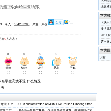
窍
·
大妈拉
的船正驶向哈里亚纳邦。
·
纸尿裤
本类推
·
《快乐
293 录入：
634233293
来源：原创
·
徐洁儿
·
201
已有
0
人表态：
·
第六届
本类固
0
0
0
0
0
没有
很棒
愤怒
搞笑
恶心
不解
多名学生高烧不退 什么情况
加法
 膏滋OEM
·
OEM customization of MDM Five Person Ginseng Stron
外贸代工厂
·
复合肽γ-氨基丁酸膏，促进儿童长高发育，膏滋贴牌代加