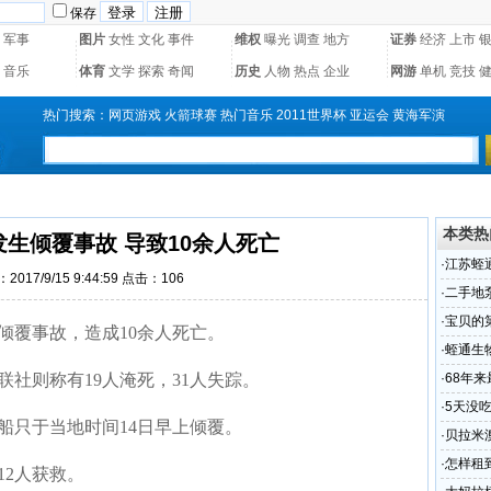
保存
军事
图片
女性
文化
事件
维权
曝光
调查
地方
证券
经济
上市
音乐
体育
文学
探索
奇闻
历史
人物
热点
企业
网游
单机
竞技
热门搜索：
网页游戏
火箭球赛
热门音乐
2011世界杯
亚运会
黄海军演
本类热
发生倾覆事故 导致10余人死亡
·
江苏蛭
2017/9/15 9:44:59 点击：
106
题
·
二手地
泵达]
·
宝贝的
倾覆事故，造成10余人死亡。
ok啦
·
蛭通生
联社则称有19人淹死，31人失踪。
·
68年
8年
·
5天没
船只于当地时间14日早上倾覆。
·
贝拉米
·
怎样租
12人获救。