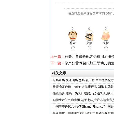
请选择您看到这篇文章时的心情: 
0
0
0
惊讶
欠揍
支持
上一篇：
冠骼儿童成长配方奶粉 抓住开
下一篇：
孕产妇营养包代加工婴幼儿的
相关文章
·
退奶断奶 快速回奶 憋奶 乳下垂 草本植物配方
·
酸嘌净复合粉 中老年 大健康产品 OEM贴牌
·
仙葛蒲膏 催奶下奶乳汁增奶开奶 通乳膏滋O
家
·
贴牌生产补气血膏滋 选于七味,专注非遗膏方
·
中国平安连续八年蝉联Brand Finance"中
品牌"
·
警企共建，共创平安杭州平安志愿者接受杭州