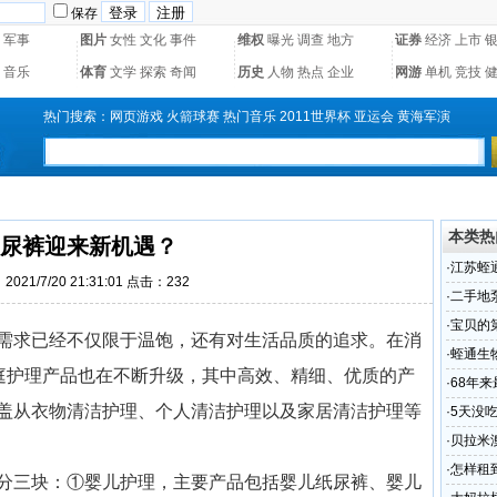
保存
军事
图片
女性
文化
事件
维权
曝光
调查
地方
证券
经济
上市
音乐
体育
文学
探索
奇闻
历史
人物
热点
企业
网游
单机
竞技
热门搜索：
网页游戏
火箭球赛
热门音乐
2011世界杯
亚运会
黄海军演
本类热
尿裤迎来新机遇？
·
江苏蛭
021/7/20 21:31:01 点击：
232
题
·
二手地
泵达]
·
宝贝的
需求已经不仅限于温饱，还有对生活品质的追求。在消
ok啦
·
蛭通生
家庭护理产品也在不断升级，其中高效、精细、优质的产
·
68年
盖从衣物清洁护理、个人清洁护理以及家居清洁护理等
8年
·
5天没
·
贝拉米
·
怎样租
分三块：①婴儿护理，主要产品包括婴儿纸尿裤、婴儿