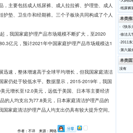
窍
·
大妈拉
品，主要包括成人纸尿裤、成人拉拉裤、护理垫、成人
·
纸尿裤
括护垫、卫生巾和经期裤。三个子板块共同构成了个人
本类推
·
《快乐
年起，我国家庭护理产品市场规模不断扩大，至2020
·
徐洁儿
0.3亿元，预计2021年中国家庭护理产品市场规模达1
·
201
·
第六届
本类固
没有
展迅速，整体增速高于全球平均增长，但我国家庭清洁
家仍处于较低水平。数据显示，2015-2019年，我国
9美元增长至12.0美元，远低于美国、日本等主要经济
产品的人均支出为77.8美元，日本家庭清洁护理产品的
，我国家庭清洁护理产品人均支出仍具有较大提升空间。
作者：不详 来源：网络