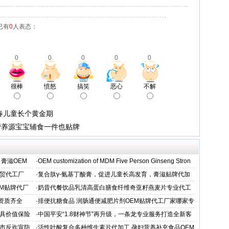
已有
0
人表态：
0
0
0
0
0
很棒
愤怒
搞笑
恶心
不解
春儿童长个黄金期
营养源宝宝辅食一件也贴牌
 膏滋OEM
·
OEM customization of MDM Five Person Ginseng Stron
外贸代工厂
·
复合肽γ-氨基丁酸膏，促进儿童长高发育，膏滋贴牌代加
工厂家
EM贴牌代厂
·
奶昔代餐饮品乳清高蛋白膳食纤维奇亚籽燕麦片专业代工
厂家
,资质齐全
·
排便抗糖食品 润肠通便减肥片剂OEM贴牌代工厂家哪家专
业
国最具价值保险
·
中国平安“1.8财神节”再升级，一条龙专业服务打造全新客
户体验
市反诈宣防
·
活性叶酸复合多种维生素片代加工 孕妇营养补充食品OEM