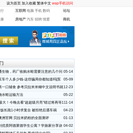
设为首页
加入收藏
繁体中文
wap手机访问
银行
互联网
电脑
手机
数码
论坛
健康
房地产
汽车
招聘
情爱
商机
门
通生物，药厂收购水蛭需要注意的几个问
05-14
泵车个人多少钱-这些骗局你都知道吗[泵
05-09
第一口辅食 参考贝拉米米糊中文说明书就
12-23
物水蛭运输方法
05-22
来最大！今晚去看“超超级月亮”错过将再等1
11-14
吃饭长跪1小时求复合 被拒绝后遇车祸
04-23
澳洲官网 贝拉米奶粉的全面测评
01-13
到优质阿德莱德学生公寓？学旅家分享诀
04-02