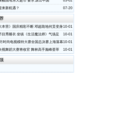
横幅围堵乐天超市 要求'滚出中国'
03-02
迎来新机遇？
07-20
荐
大本营》国庆精彩不断 邓超跪地何炅变身
10-01
节目秀睡衣 坐镇《生活魔法师》气场足
10-01
1东方时尚电视模特大赛全国总决赛上海落幕
10-01
央视舞蹈大赛将收官 舞林高手巅峰荟萃
10-01
顶