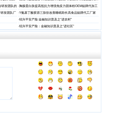
厂家
有研发团队的
·
胸腺蛋白肽提高抵抗力增强免疫力固体粉OEM贴牌代加工
生产厂
有研发团队厂
·
Y氨基丁酸胶原三肽饮改善睡眠助长高食品贴牌代工厂家
哪家专业
·
绍兴平安产险:金融知识普及之“进农村”
·
绍兴平安产险：金融知识普及之“进社区”