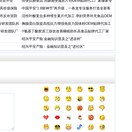
厂家
,资质齐全
·
排便抗糖食品 润肠通便减肥片剂OEM贴牌代工厂家哪家专
业
国最具价值保险
·
中国平安“1.8财神节”再升级，一条龙专业服务打造全新客
户体验
市反诈宣防
·
活性叶酸复合多种维生素片代加工 孕妇营养补充食品OEM
厂家
有研发团队的
·
胸腺蛋白肽提高抵抗力增强免疫力固体粉OEM贴牌代加工
生产厂
有研发团队厂
·
Y氨基丁酸胶原三肽饮改善睡眠助长高食品贴牌代工厂家
哪家专业
·
绍兴平安产险:金融知识普及之“进农村”
·
绍兴平安产险：金融知识普及之“进社区”