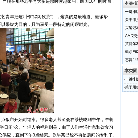
。而现在那些老字号大多是那时候起家的，民国10年的时间，
本类推
·
一键排
文艺青年把这叫作“得闲饮茶”），这真的是最地道、最诚挚
具
·
关于用
不以果腹为目的，只为享受一段特定的闲暇时光。
常见的
·
买笔记
·
AMD
·
英特尔3
·
戴尔E
·
惠普44
本类固
·
一键排
具
·
关于用
常见的
11点饭市开始时结束。很多老人甚至会在茶楼吃到中午，午餐
生半日闲”么。年轻人的福利则是，由于人们生活作息和饮食习
心供应，直到下午3点结束。叹早茶已经不再是晨间的专利了。