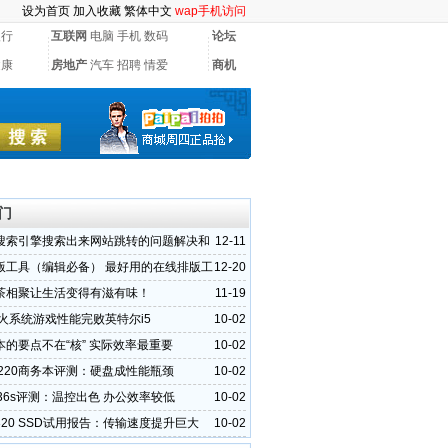
设为首页
加入收藏
繁体中文
wap手机访问
银行
互联网
电脑
手机
数码
论坛
健康
房地产
汽车
招聘
情爱
商机
门
搜索引擎搜索出来网站跳转的问题解决和
12-11
挂马代码
版工具（编辑必备） 最好用的在线排版工
12-20
茶相聚让生活变得有滋有味！
11-19
交火系统游戏性能完败英特尔i5
10-02
本的要点不在“核” 实际效率最重要
10-02
6220商务本评测：硬盘成性能瓶颈
10-02
36s评测：温控出色 办公效率较低
10-02
20 SSD试用报告：传输速度提升巨大
10-02