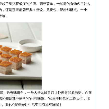
竖起了粤记茶餐厅的招牌。翻开菜单，一些新的食物名目让人
的，还是那些老牌经典：虾饺、叉烧包、肠粉和酥点。一小
半晌。
丰盛，色香味俱全，一番大快朵颐自然让外来者印象深刻。而在
的却是其中蕴含的‘休闲’味道。”如果平时你的工作太忙，那
食，朋友相聚也会让生活变得有滋有味呢！