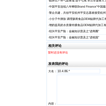
家
·
贴牌生产补气血膏滋 选于七味,专注非遗膏方
·
中国平安连续八年蝉联Brand Finance"中
品牌"
·
警企共建，共创平安杭州平安志愿者接受杭州
人才专项培训
·
小分子牛脾肽 调理肠胃食品OEM贴牌代加工
厂家
·
增奶提髙奶水质量特膳食品OEM贴牌代加工
家
·
绍兴平安产险：金融知识普及之“进商圈”
·
绍兴平安产险：金融知识普及之“进校园”
相关评论
暂时还没有评论
发表我的评论
大名：
内容：