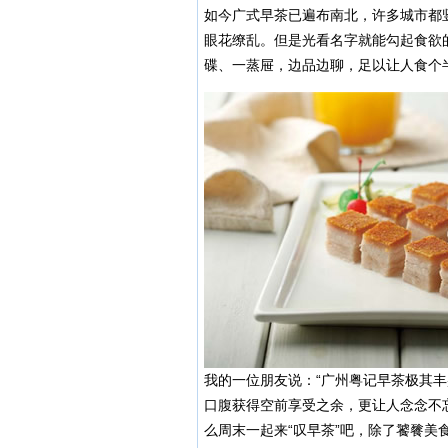
如今广式早茶已遍布南北，许多城市都
眼花缭乱。但是光看名字就能勾起食欲
碟、一蒸屉，边品边聊，足以让人食个
我的一位朋友说：“广州粤记早茶极其
口腹获得空前享受之余，更让人念念不忘
么周末一起来“叹早茶”吧，除了饕餮美