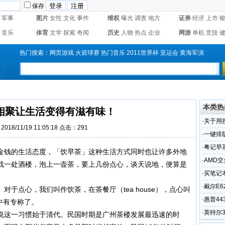
保存
军事
图片
女性
文化
事件
维权
曝光
调查
地方
证券
经济
上市
音乐
体育
文学
探索
奇闻
历史
人物
热点
企业
网游
单机
竞技
热门搜索：
网页游戏
火箭球赛
热门音乐
2011世界杯
亚运会
黄海军演
本类热
相聚让生活变得有滋有味！
·
关于用
018/11/19 11:05:18 点击：
291
常见的
·
一键排
具
·
粤记早
金钱的生活态度，「饮早茶」这种生活方式同时也让许多外地
·
AMD
找一处酒楼，泡上一壶茶，要上几份点心，谈天说地，便算是
·
买笔记
·
戴尔E
于点心，我们叫作饮茶，在茶餐厅（tea house），点心叫
·
惠普44
文中有专称了。
·
英特尔3
说这一习惯始于清代。民国时期是广州茶楼发展最迅速的时