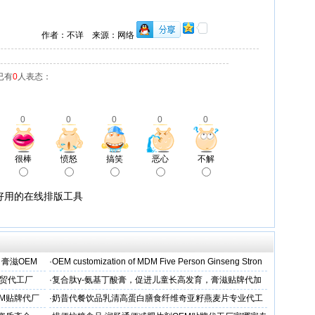
作者：不详 来源：网络
已有
0
人表态：
0
0
0
0
0
很棒
愤怒
搞笑
恶心
不解
好用的在线排版工具
 膏滋OEM
·
OEM customization of MDM Five Person Ginseng Stron
外贸代工厂
·
复合肽γ-氨基丁酸膏，促进儿童长高发育，膏滋贴牌代加
工厂家
EM贴牌代厂
·
奶昔代餐饮品乳清高蛋白膳食纤维奇亚籽燕麦片专业代工