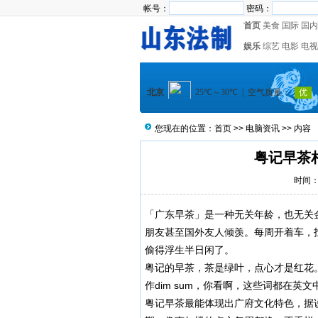
帐号：
密码：
首页
美食
国际
国内
娱乐
综艺
电影
电视
您现在的位置：
首页
>>
电脑资讯
>> 内容
粤记早茶
时间：2
「广东早茶」是一种无关年龄，也无关
朋友甚至国外友人倾羡。每周开着车，
偷得浮生半日闲了。
粤记的早茶，茶是绿叶，点心才是红花。对
作dim sum，你看啊，这些词都在英
粤记早茶最能体现出广府文化特色，据