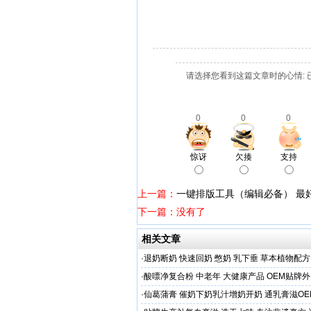
请选择您看到这篇文章时的心情: 
0
0
0
惊讶
欠揍
支持
上一篇：
一键排版工具（编辑必备） 最
下一篇：没有了
相关文章
·
退奶断奶 快速回奶 憋奶 乳下垂 草本植物配方
·
酸嘌净复合粉 中老年 大健康产品 OEM贴牌
·
仙葛蒲膏 催奶下奶乳汁增奶开奶 通乳膏滋O