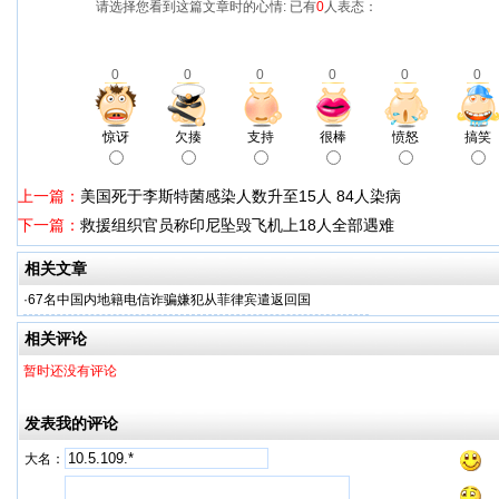
请选择您看到这篇文章时的心情: 已有
0
人表态：
0
0
0
0
0
0
惊讶
欠揍
支持
很棒
愤怒
搞笑
上一篇：
美国死于李斯特菌感染人数升至15人 84人染病
下一篇：
救援组织官员称印尼坠毁飞机上18人全部遇难
相关文章
·
67名中国内地籍电信诈骗嫌犯从菲律宾遣返回国
相关评论
暂时还没有评论
发表我的评论
大名：