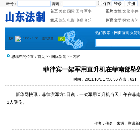
帐号：
密码：
保存
首页
美食
国际
国内
军事
图片
女性
文化
事件
娱乐
综艺
电影
电视
音乐
体育
文学
探索
奇闻
热门搜索：
网页游戏
火箭
您现在的位置：
首页
>>
国际新闻
>> 内容
菲律宾一架军用直升机在菲南部坠毁
时间：2011/10/1 17:56:56 点击：
621
新华网快讯：菲律宾军方1日说，一架军用直升机当天上午在菲南
1人受伤。
作者：佚名 来源：腾讯新