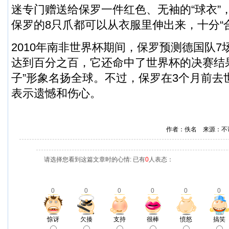
迷专门赠送给保罗一件红色、无袖的“球衣”
保罗的8只爪都可以从衣服里伸出来，十分“
2010年南非世界杯期间，保罗预测德国队
达到百分之百，它还命中了世界杯的决赛结
子”形象名扬全球。不过，保罗在3个月前去
表示遗憾和伤心。
作者：佚名 来源：不
请选择您看到这篇文章时的心情: 已有
0
人表态：
0
0
0
0
0
0
惊讶
欠揍
支持
很棒
愤怒
搞笑