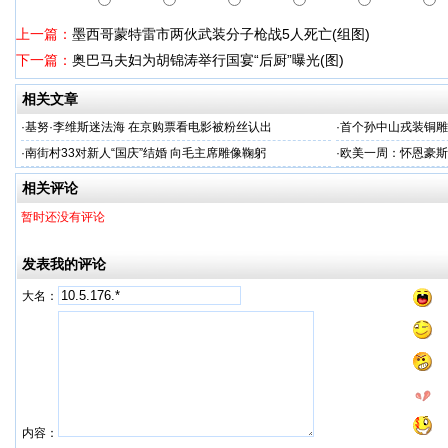
上一篇：
墨西哥蒙特雷市两伙武装分子枪战5人死亡(组图)
下一篇：
奥巴马夫妇为胡锦涛举行国宴“后厨”曝光(图)
相关文章
·
基努·李维斯迷法海 在京购票看电影被粉丝认出
·
首个孙中山戎装铜雕
·
南街村33对新人“国庆”结婚 向毛主席雕像鞠躬
·
欧美一周：怀恩豪斯
相关评论
暂时还没有评论
发表我的评论
大名：
内容：