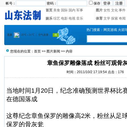
帐号：
密码：
保存
首页
美食
国际
国内
军事
图片
女性
文化
事件
娱乐
综艺
电影
电视
音乐
体育
文学
探索
奇闻
热门搜索：
网页游戏
火箭
您现在的位置：
首页
>>
图片新闻
>> 内容
章鱼保罗雕像落成 粉丝可观骨灰
时间：2011/10/2 17:19:54 点击：
176
当地时间1月20日，纪念准确预测世界杯比
在德国落成
这尊纪念章鱼保罗的雕像高2米，粉丝从足
保罗的骨灰瓮