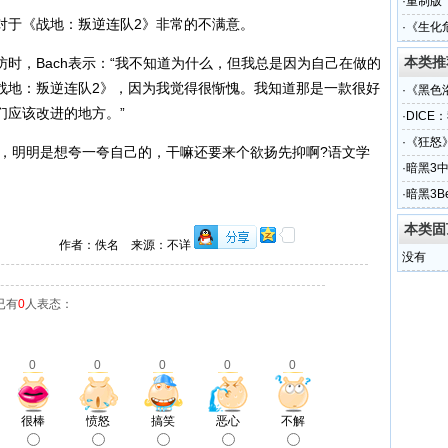
同步在
·
重制版
表示，对于《战地：叛逆连队2》非常的不满意。
·
《生化
本类推
，Bach表示：“我不知道为什么，但我总是因为自己在做的
战地：叛逆连队2》，因为我觉得很惭愧。我知道那是一款很好
·
《黑色
们应该改进的地方。”
·
DICE
·
《狂怒
，明明是想夸一夸自己的，干嘛还要来个欲扬先抑啊?语文学
·
暗黑3
·
暗黑3B
本类固
作者：佚名 来源：不详
没有
已有
0
人表态：
0
0
0
0
0
很棒
愤怒
搞笑
恶心
不解