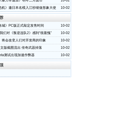
线平台
《暴力辛迪加》明年二月面市
10-02
危机》邀日本名模入江纱绫做形象大使
10-02
荐
洛城》PC版正式敲定发售时间
10-02
：我们对《叛逆连队2》感到“很羞愧”
10-02
》将会改变人们对开发商的印象
10-02
中文版截图流出 传奇武器掉落
10-02
eta测试出现加速作弊器
10-02
顶