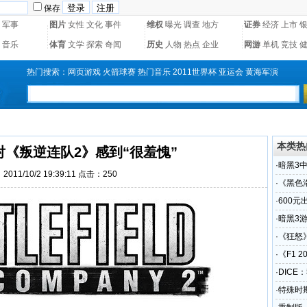
保存
军事
图片
女性
文化
事件
维权
曝光
调查
地方
证券
经济
上市
音乐
体育
文学
探索
奇闻
历史
人物
热点
企业
网游
单机
竞技
热门搜索：
网页游戏
火箭球赛
热门音乐
2011世界杯
亚运会
黄海军演
本类热
们对《叛逆连队2》感到“很羞愧”
·
暗黑3
011/10/2 19:39:11 点击：
250
·
《黑色
·
600元
·
暗黑3
·
《狂怒
·
《F1 
·
DICE
·
特殊时