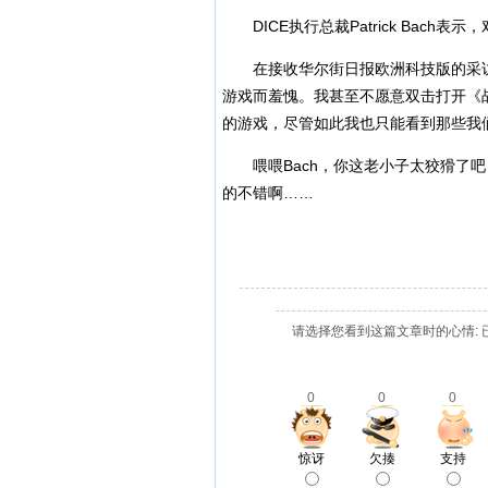
DICE执行总裁Patrick Bach
在接收华尔街日报欧洲科技版的采访时
游戏而羞愧。我甚至不愿意双击打开《
的游戏，尽管如此我也只能看到那些我
喂喂Bach，你这老小子太狡猾了吧
的不错啊……
请选择您看到这篇文章时的心情: 
0
0
0
惊讶
欠揍
支持