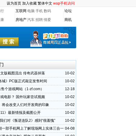
设为首页
加入收藏
繁体中文
wap手机访问
银行
互联网
电脑
手机
数码
论坛
健康
房地产
汽车
招聘
情爱
商机
门
中文版截图流出 传奇武器掉落
10-02
洛城》PC版正式敲定发售时间
10-02
出售个游戏网站（1-zf.com）
12-18
游戏电影？ 国外玩家尝试视频
10-02
》将会改变人们对开发商的印象
10-02
2011》最新情报及截图公开
10-02
：我们对《叛逆连队2》感到“很羞愧”
10-02
期一部手机网上了解现场网上实体三合一
04-08