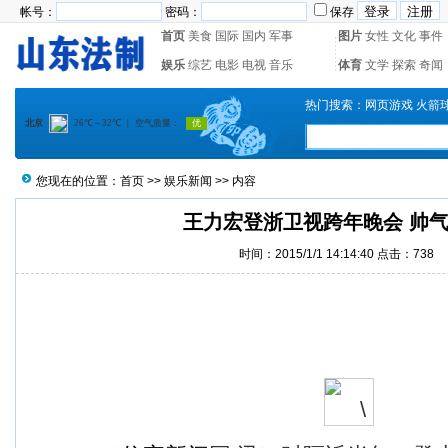
帐号：
密码：
保存
首页
美食
国际
国内
军事
图片
女性
文化
事件
娱乐
综艺
电影
电视
音乐
体育
文学
探索
奇闻
热门搜索：
网页游戏
火箭
您现在的位置：
首页
>>
娱乐新闻
>> 内容
王力宏登浙卫视跨年晚会 帅
时间：2015/1/1 14:14:40 点击：
738