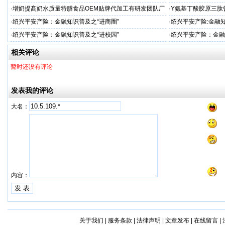
厂家
生产厂
·
增奶提髙奶水质量特膳食品OEM贴牌代加工有研发团队厂
·
Y氨基丁酸胶原三肽
家
哪家专业
·
绍兴平安产险：金融知识普及之“进商圈”
·
绍兴平安产险:金融知
·
绍兴平安产险：金融知识普及之“进校园”
·
绍兴平安产险：金融
相关评论
暂时还没有评论
发表我的评论
大名：
内容：
关于我们
|
服务条款
|
法律声明
|
文章发布
|
在线留言
|