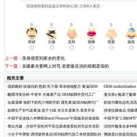
请选择您看到这篇文章时的心情: 已有
0
人表态：
0
0
0
0
0
0
惊讶
欠揍
支持
很棒
愤怒
搞笑
上一篇：
亲身感受到家乡的变化
下一篇：
吴建豪夫妻网上对骂 老婆爆吴演的戏都是假的
相关文章
·
退奶断奶 快速回奶 憋奶 乳下垂 草本植物配方 膏滋OEM
·
OEM customization 
·
酸嘌净复合粉 中老年 大健康产品 OEM贴牌外贸代工厂
·
复合肽γ-氨基丁酸
工厂家
·
仙葛蒲膏 催奶下奶乳汁增奶开奶 通乳膏滋OEM贴牌代厂
·
奶昔代餐饮品乳清高
家
厂家
·
贴牌生产补气血膏滋 选于七味,专注非遗膏方,资质齐全
·
排便抗糖食品 润肠
业
·
中国平安连续八年蝉联Brand Finance"中国最具价值保险
·
中国平安“1.8财神
品牌"
户体验
·
警企共建，共创平安杭州平安志愿者接受杭州市反诈宣防
·
活性叶酸复合多种维
人才专项培训
厂家
·
小分子牛脾肽 调理肠胃食品OEM贴牌代加工有研发团队的
·
胸腺蛋白肽提高抵抗