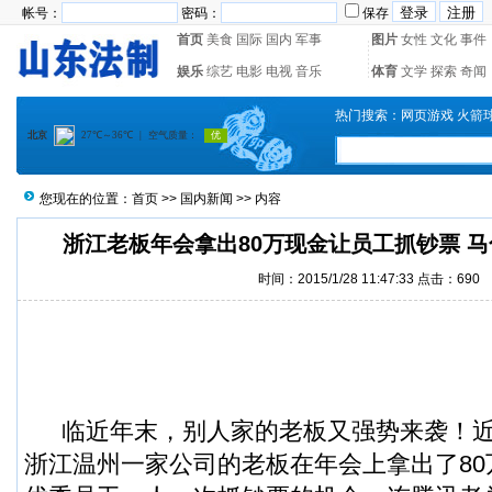
帐号：
密码：
保存
首页
美食
国际
国内
军事
图片
女性
文化
事件
娱乐
综艺
电影
电视
音乐
体育
文学
探索
奇闻
热门搜索：
网页游戏
火箭
您现在的位置：
首页
>>
国内新闻
>> 内容
浙江老板年会拿出80万现金让员工抓钞票 马
时间：2015/1/28 11:47:33 点击：
690
临近年末，别人家的老板又强势来袭！近
浙江温州一家公司的老板在年会上拿出了
8