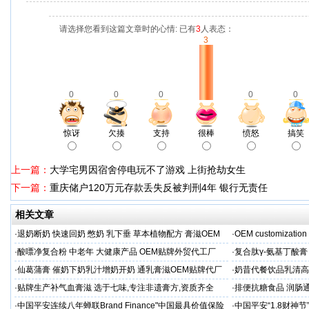
请选择您看到这篇文章时的心情: 已有
3
人表态：
3
0
0
0
0
0
惊讶
欠揍
支持
很棒
愤怒
搞笑
上一篇：
大学宅男因宿舍停电玩不了游戏 上街抢劫女生
下一篇：
重庆储户120万元存款丢失反被判刑4年 银行无责任
相关文章
·
退奶断奶 快速回奶 憋奶 乳下垂 草本植物配方 膏滋OEM
·
OEM customization 
·
酸嘌净复合粉 中老年 大健康产品 OEM贴牌外贸代工厂
·
复合肽γ-氨基丁酸
工厂家
·
仙葛蒲膏 催奶下奶乳汁增奶开奶 通乳膏滋OEM贴牌代厂
·
奶昔代餐饮品乳清高
家
厂家
·
贴牌生产补气血膏滋 选于七味,专注非遗膏方,资质齐全
·
排便抗糖食品 润肠
业
·
中国平安连续八年蝉联Brand Finance"中国最具价值保险
·
中国平安“1.8财神