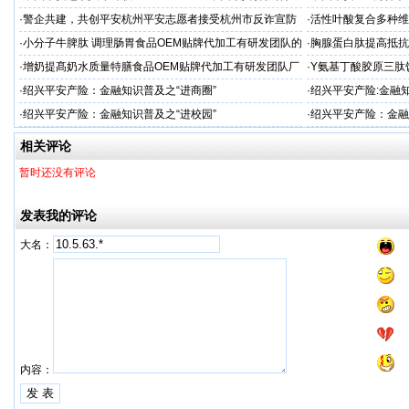
品牌"
户体验
·
警企共建，共创平安杭州平安志愿者接受杭州市反诈宣防
·
活性叶酸复合多种维
人才专项培训
厂家
·
小分子牛脾肽 调理肠胃食品OEM贴牌代加工有研发团队的
·
胸腺蛋白肽提高抵抗
厂家
生产厂
·
增奶提髙奶水质量特膳食品OEM贴牌代加工有研发团队厂
·
Y氨基丁酸胶原三肽
家
哪家专业
·
绍兴平安产险：金融知识普及之“进商圈”
·
绍兴平安产险:金融知
·
绍兴平安产险：金融知识普及之“进校园”
·
绍兴平安产险：金融
相关评论
暂时还没有评论
发表我的评论
大名：
内容：