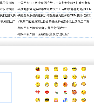
业
国最具价值保险
·
中国平安“1.8财神节”再升级，一条龙专业服务打造全新客
户体验
市反诈宣防
·
活性叶酸复合多种维生素片代加工 孕妇营养补充食品OEM
厂家
有研发团队的
·
胸腺蛋白肽提高抵抗力增强免疫力固体粉OEM贴牌代加工
生产厂
有研发团队厂
·
Y氨基丁酸胶原三肽饮改善睡眠助长高食品贴牌代工厂家
哪家专业
·
绍兴平安产险:金融知识普及之“进农村”
·
绍兴平安产险：金融知识普及之“进社区”