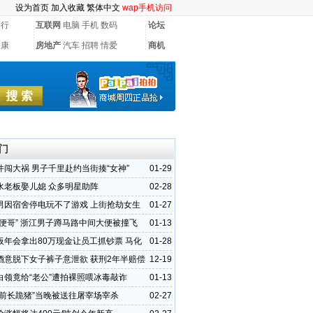
设为首页
加入收藏
繁体中文
wap手机访问
银行
互联网
电脑
手机
数码
论坛
健康
房地产
汽车
招聘
情爱
商机
门
件闯大祸 男子千里赴约当街揍“女神”
01-29
水老板娶儿媳 众多明星助阵
02-28
男因宿舍停电玩不了游戏 上街抢劫女生
01-27
大便哥” 浙江男子蹲马路中间大便被撞飞
01-13
板年会拿出80万现金让员工抓钞票 马化
01-28
人派1亿
酒意脱下女子裤子意泄欲 获刑2年半赔偿
12-19
白领竟给“老公”遭拍裸照喂冰毒敲诈
01-13
庙前长跪猪”当晚被送往屠宰场宰杀
02-27