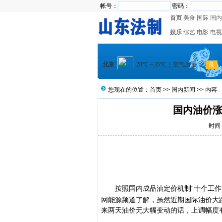
帐号：
密码：
首页
美食
国际
国内
娱乐
综艺
电影
电视
您现在的位置：
首页
>>
国内新闻
>> 内容
国内油价涨
时间：
按照国内
成品油
定价机制“十个工
网能源频道了解，虽然近期国际油价大
来两天油价无大幅变动的话，上调幅度有