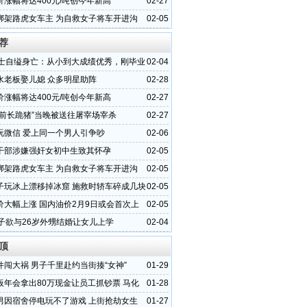
价涨幅将达400元/吨创今年新高
02-27
绑架路虎女车主 为自救女子将车开进沟
02-05
荐
硕士自缢身亡：从小到大成绩优秀，刚毕业
02-04
选择轻生
水老板娶儿媳 众多明星助阵
02-28
价涨幅将达400元/吨创今年新高
02-27
庙前长跪猪”当晚被送往屠宰场宰杀
02-27
玩微信 爱上同一个男人引争吵
02-06
干部涉嫌强奸女初中生致其怀孕
02-05
绑架路虎女车主 为自救女子将车开进沟
02-05
子玩冰上漂移掉冰窟 施救时轿车碎成几块
02-05
价大幅上涨 国内油价2月9日或会首次上
02-05
女子欲与26岁外甥结婚让女儿上学
02-04
顶
件闯大祸 男子千里赴约当街揍“女神”
01-29
板年会拿出80万现金让员工抓钞票 马化
01-28
人派1亿
男因宿舍停电玩不了游戏 上街抢劫女生
01-27