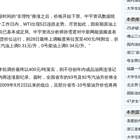
·
国内油
·
大学生
间的“非理性”推涨之后，价格开始下滑。中宇资讯数据统
本类推
7个工作日内，WTI出现5日连跌走势。尽管如此，因前期原油上
·
25岁
前已基本成定局。
中宇资讯分析师孙雪君对中新网能源频道表
一年却
·
佛山三
货价位运行，则28日最终上调幅度将拉宽至400元/吨附近，折
·
国内油
汽油上调0.31元/升，0号柴油上调0.34元/升。”
·
浙江“
·
母女两
·
福建一
调价最终以400元/吨落实，则不但创年内成品油两连涨记
两连涨新纪录。届时，全国省市的93号及92号汽油升价将全
·
大学生
2009年9月2日以来的低位，且部分省市-10号柴油升价也将再
·
北京男
·
国际油
调
·
47岁
本类固
·
美图软
·
浙江老
腾叫板每
·
大学宅