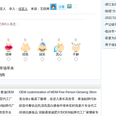
·
浙江女
宜人 录入：
信宜人
来源：互联网
·
惊现“
·
20日
已有
0
人表态：
崔世安
·
严父错
·
临汾市
贪污问
·
富婆为
0
0
0
0
0
·
男子借
2.5万
很棒
愤怒
搞笑
恶心
不解
屠宰场宰杀
助阵
 膏滋OEM
·
OEM customization of MDM Five Person Ginseng Stron
外贸代工厂
·
复合肽γ-氨基丁酸膏，促进儿童长高发育，膏滋贴牌代加
工厂家
EM贴牌代厂
·
奶昔代餐饮品乳清高蛋白膳食纤维奇亚籽燕麦片专业代工
厂家
,资质齐全
·
排便抗糖食品 润肠通便减肥片剂OEM贴牌代工厂家哪家专