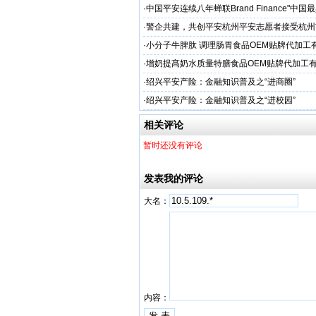
·
中国平安连续八年蝉联Brand Finance"中
品牌"
·
警企共建，共创平安杭州平安志愿者接受杭州
人才专项培训
·
小分子牛脾肽 调理肠胃食品OEM贴牌代加工
厂家
·
增奶提髙奶水质量特膳食品OEM贴牌代加工
家
·
绍兴平安产险：金融知识普及之“进商圈”
·
绍兴平安产险：金融知识普及之“进校园”
相关评论
暂时还没有评论
发表我的评论
大名：
内容：