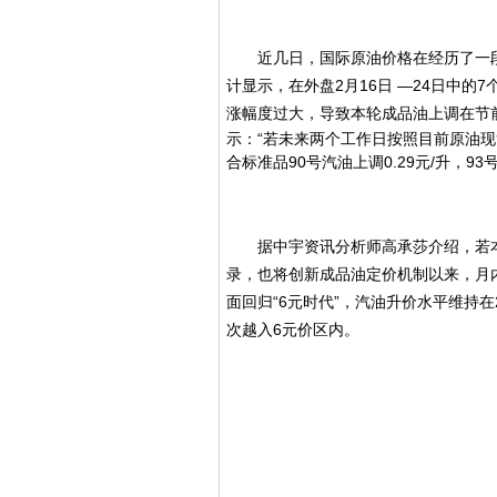
近几日，国际原油价格在经历了一段时
计显示，在外盘2月16日 —24日中的
涨幅度过大，导致本轮成品油上调在节
示：“若未来两个工作日按照目前原油现
合标准品90号汽油上调0.29元/升，93号
据中宇资讯分析师高承莎介绍，若本轮
录，也将创新成品油定价机制以来，月内
面回归“6元时代”，汽油升价水平维持在
次越入6元价区内。