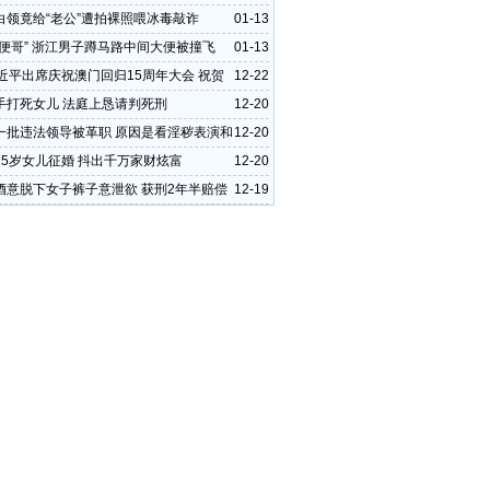
白领竟给“老公”遭拍裸照喂冰毒敲诈
01-13
大便哥” 浙江男子蹲马路中间大便被撞飞
01-13
习近平出席庆祝澳门回归15周年大会 祝贺
12-22
任职区长
手打死女儿 法庭上恳请判死刑
12-20
一批违法领导被革职 原因是看淫秽表演和
12-20
题
25岁女儿征婚 抖出千万家财炫富
12-20
酒意脱下女子裤子意泄欲 获刑2年半赔偿
12-19