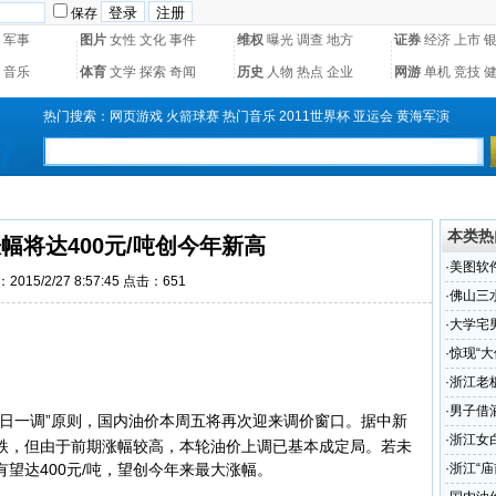
保存
军事
图片
女性
文化
事件
维权
曝光
调查
地方
证券
经济
上市
音乐
体育
文学
探索
奇闻
历史
人物
热点
企业
网游
单机
竞技
热门搜索：
网页游戏
火箭球赛
热门音乐
2011世界杯
亚运会
黄海军演
本类热
幅将达400元/吨创今年新高
·
美图软
2015/2/27 8:57:45 点击：
651
·
佛山三
·
大学宅
·
惊现“
·
浙江老
腾叫板每
·
男子借
作日一调”原则，国内油价本周五将再次迎来调价窗口。
据中新
2.5万
·
浙江女
跌，但由于前期涨幅较高，本轮油价上调已基本成定局。若未
望达400元/吨，望创今年来最大涨幅。
·
浙江“