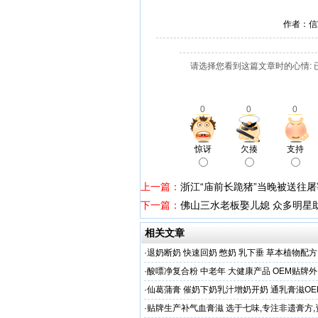
作者：信
请选择您看到这篇文章时的心情: 
0
0
0
惊讶
欠揍
支持
上一篇：
浙江“庙前长跪猪”当晚被送往
下一篇：
佛山三水老板娶儿媳 众多明星
相关文章
·
退奶断奶 快速回奶 憋奶 乳下垂 草本植物配方
·
酸嘌净复合粉 中老年 大健康产品 OEM贴牌
·
仙葛蒲膏 催奶下奶乳汁增奶开奶 通乳膏滋O
家
·
贴牌生产补气血膏滋 选于七味,专注非遗膏方